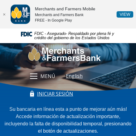
Home
Download
Merchants and Farmers Mobile
Skip
Acrobat
(O
VIEW
✕
Merchants and Farmers Bank
to
Reader
FREE - In
Google Play
main
5.0
content
or
FDIC - Asegurado- Respaldado por plena fé y
crédito del gobierno de los Estados Unidos
Skip
higher
Merchants & Farmers Bank
to
to
footer
view
.pdf
files.
English
MENÚ
INICIAR SESIÓN
(Opens in a new Window)
Su bancaria en línea esta a punto de mejorar aún más!
Accede información de actualización importante,
incluyendo la falta de disponibilidad temporal, presionando
el botón de actualizaciones.